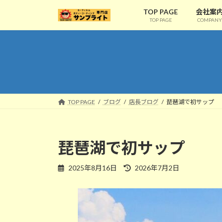
コ
ナ
TOP PAGE
会社案
ン
ビ
TOP PAGE
COMPANY
テ
ゲ
ン
ー
ツ
シ
へ
ョ
ス
ン
キ
に
ッ
移
TOP PAGE
ブログ
店長ブログ
琵琶湖で初サップ
プ
動
琵琶湖で初サップ
最
2025年8月16日
2026年7月2日
終
更
新
日
時